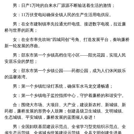
男：日产1万吨的自来水厂源源不断输送着生活的激情；
女：11万伏变电站确保全镇人民的生产生活用电供应。
男：在全市建制镇率先拉通光纤电缆、接进数字电视，拉近廉
桥与世界的距离；
女：在全市率先吹响“四城同创”号角、打造发展平台，奏响廉桥
新一轮发展的序曲。
男：邵东市第一个乡镇高档住宅小区——阳光花园，实现人民
安居乐业的梦想；
女：邵东市第一个乡镇公园——药都公园，成为人们休闲娱乐
的温馨港湾。
男：第一个乡镇红绿灯系统，确保车水马龙交通畅通；
女：第一个乡镇电子监控指挥中心，守护着廉桥的和谐安宁。
合：围绕大市场、大项目、大产业，建设新农村、新城镇、新
药都，廉桥发展的形势令人鼓舞；创建县级卫生城镇、文明城镇、
生态城镇、平安城镇，廉桥发展的蓝图催人奋进！
男：全国妇联基层建设示范点、全省学习型党组织示范点、全
省生态示范镇、全省城乡统筹建设示范镇、全县文明创建先进单