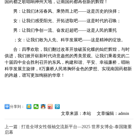
国药都之歌唱响神州大地，让南国药都再创新的辉煌！
男：让我们沐浴春风、乘势而上吧——这是历史的抉择；
女：让我们感受阳光、开拓进取吧——这是时代的召唤；
男：让我们争创一流、奋发赶超吧——这是人民的重托
；女：让我们敢为人先、科学发展吧——这是精神的绽放。
合：四季欢歌，我们翻过改革开放破茧化蝶的灿烂辉煌，与时
俱进，我们掀开崭新时代诗意盎然的秀美景观。让我们乘着党的二
十届四中全会胜利召开的东风，构建和谐、平安、幸福廉桥，唱响
科学发展主旋律，8万廉桥人民将胸怀金色的梦想、实现南国药都新
的跨越，谱写更加绚丽的华章！
分享到：
文章来源：本站
文章编辑：admin
上一篇 : 打造全球女性领袖交流新平台—2025 世界女博会-泰国隆重
启幕