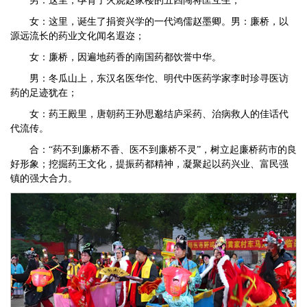
男：这里，孕育了火烧赵家楼的五四闯将匡互生；
女：这里，诞生了捐资兴学的一代鸿儒赵墨卿。男：廉桥，以
源远流长的药业文化闻名遐迩；
女：廉桥，因遍地药香的南国药都饮誉中华。
男：冬瓜山上，东汉名医华佗、明代中医药学家李时珍寻医访
药的足迹犹在；
女：药王殿里，唐朝药王孙思邈结庐采药、治病救人的佳话代
代流传。
合：“药不到廉桥不香、医不到廉桥不灵”，树立起廉桥药市的良
好形象；挖掘药王文化，提振药都精神，凝聚起以药兴业、富民强
镇的强大合力。