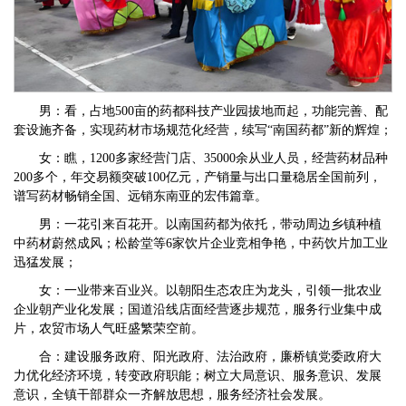
男：看，占地500亩的药都科技产业园拔地而起，功能完善、配
套设施齐备，实现药材市场规范化经营，续写“南国药都”新的辉煌；
女：瞧，1200多家经营门店、35000余从业人员，经营药材品种
200多个，年交易额突破100亿元，产销量与出口量稳居全国前列，
谱写药材畅销全国、远销东南亚的宏伟篇章。
男：一花引来百花开。以南国药都为依托，带动周边乡镇种植
中药材蔚然成风；松龄堂等6家饮片企业竞相争艳，中药饮片加工业
迅猛发展；
女：一业带来百业兴。以朝阳生态农庄为龙头，引领一批农业
企业朝产业化发展；国道沿线店面经营逐步规范，服务行业集中成
片，农贸市场人气旺盛繁荣空前。
合：建设服务政府、阳光政府、法治政府，廉桥镇党委政府大
力优化经济环境，转变政府职能；树立大局意识、服务意识、发展
意识，全镇干部群众一齐解放思想，服务经济社会发展。