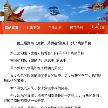
网站首页
时事要闻
工作动态
模范先锋
红色故事
第三届湖南（廉桥）药博会“邵东车马灯”表演节目
第三届湖南（廉桥）药博会“邵东车马灯”表演节目
南国药都颂（朗诵诗）唐志平 刘逸中
男：灿烂的朝霞映红了晴朗的天空；
女：金色的阳光铺满了冬日的田垄。男：收获的季节，我们唱
响欢快的节奏，
女：喜悦的人民，脸上洋溢幸福的笑容。
合：欢乐的旋律，沸腾了湖南廉桥这一方热土； 火热的激情，
璀璨了南国药都这一朵奇葩。