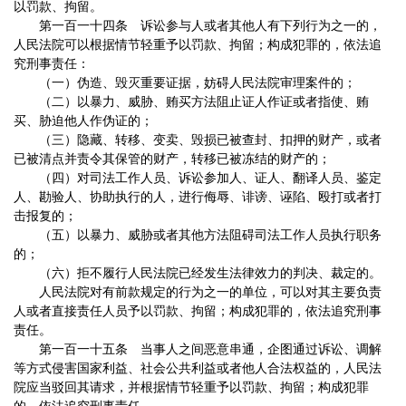
以罚款、拘留。
第一百一十四条 诉讼参与人或者其他人有下列行为之一的，
人民法院可以根据情节轻重予以罚款、拘留；构成犯罪的，依法追
究刑事责任：
（一）伪造、毁灭重要证据，妨碍人民法院审理案件的；
（二）以暴力、威胁、贿买方法阻止证人作证或者指使、贿
买、胁迫他人作伪证的；
（三）隐藏、转移、变卖、毁损已被查封、扣押的财产，或者
已被清点并责令其保管的财产，转移已被冻结的财产的；
（四）对司法工作人员、诉讼参加人、证人、翻译人员、鉴定
人、勘验人、协助执行的人，进行侮辱、诽谤、诬陷、殴打或者打
击报复的；
（五）以暴力、威胁或者其他方法阻碍司法工作人员执行职务
的；
（六）拒不履行人民法院已经发生法律效力的判决、裁定的。
人民法院对有前款规定的行为之一的单位，可以对其主要负责
人或者直接责任人员予以罚款、拘留；构成犯罪的，依法追究刑事
责任。
第一百一十五条 当事人之间恶意串通，企图通过诉讼、调解
等方式侵害国家利益、社会公共利益或者他人合法权益的，人民法
院应当驳回其请求，并根据情节轻重予以罚款、拘留；构成犯罪