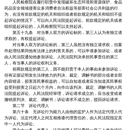
人民检察院在履行职责中发现破坏生态环境和资源保护、食品
药品安全领域侵害众多消费者合法权益等损害社会公共利益的行
为，在没有前款规定的机关和组织或者前款规定的机关和组织不提
起诉讼的情况下，可以向人民法院提起诉讼。前款规定的机关或者
组织提起诉讼的，人民检察院可以支持起诉。
第五十九条 对当事人双方的诉讼标的，第三人认为有独立请
求权的，有权提起诉讼。
对当事人双方的诉讼标的，第三人虽然没有独立请求权，但案
件处理结果同他有法律上的利害关系的，可以申请参加诉讼，或者
由人民法院通知他参加诉讼。人民法院判决承担民事责任的第三
人，有当事人的诉讼权利义务。
前两款规定的第三人，因不能归责于本人的事由未参加诉讼，
但有证据证明发生法律效力的判决、裁定、调解书的部分或者全部
内容错误，损害其民事权益的，可以自知道或者应当知道其民事权
益受到损害之日起六个月内，向作出该判决、裁定、调解书的人民
法院提起诉讼。人民法院经审理，诉讼请求成立的，应当改变或者
撤销原判决、裁定、调解书；诉讼请求不成立的，驳回诉讼请求。
第二节 诉讼代理人
第六十条 无诉讼行为能力人由他的监护人作为法定代理人代
为诉讼。法定代理人之间互相推诿代理责任的，由人民法院指定其
中一人代为诉讼。