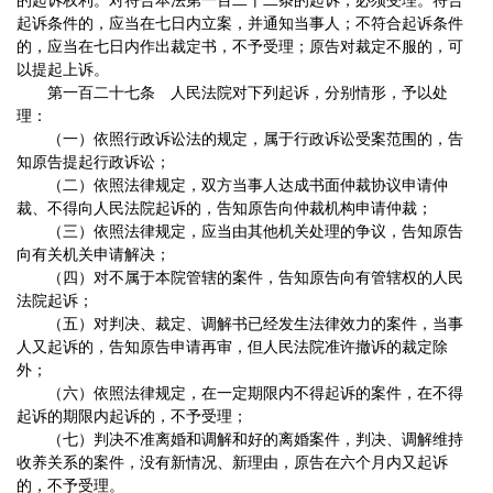
的起诉权利。对符合本法第一百二十二条的起诉，必须受理。符合
起诉条件的，应当在七日内立案，并通知当事人；不符合起诉条件
的，应当在七日内作出裁定书，不予受理；原告对裁定不服的，可
以提起上诉。
第一百二十七条 人民法院对下列起诉，分别情形，予以处
理：
（一）依照行政诉讼法的规定，属于行政诉讼受案范围的，告
知原告提起行政诉讼；
（二）依照法律规定，双方当事人达成书面仲裁协议申请仲
裁、不得向人民法院起诉的，告知原告向仲裁机构申请仲裁；
（三）依照法律规定，应当由其他机关处理的争议，告知原告
向有关机关申请解决；
（四）对不属于本院管辖的案件，告知原告向有管辖权的人民
法院起诉；
（五）对判决、裁定、调解书已经发生法律效力的案件，当事
人又起诉的，告知原告申请再审，但人民法院准许撤诉的裁定除
外；
（六）依照法律规定，在一定期限内不得起诉的案件，在不得
起诉的期限内起诉的，不予受理；
（七）判决不准离婚和调解和好的离婚案件，判决、调解维持
收养关系的案件，没有新情况、新理由，原告在六个月内又起诉
的，不予受理。