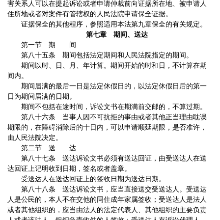
害关系人可以在提起诉讼或者申请仲裁前向证据所在地、被申请人
住所地或者对案件有管辖权的人民法院申请保全证据。
证据保全的其他程序，参照适用本法第九章保全的有关规定。
第七章 期间、送达
第一节 期 间
第八十五条 期间包括法定期间和人民法院指定的期间。
期间以时、日、月、年计算。期间开始的时和日，不计算在期
间内。
期间届满的最后一日是法定休假日的，以法定休假日后的第一
日为期间届满的日期。
期间不包括在途时间，诉讼文书在期满前交邮的，不算过期。
第八十六条 当事人因不可抗拒的事由或者其他正当理由耽误
期限的，在障碍消除后的十日内，可以申请顺延期限，是否准许，
由人民法院决定。
第二节 送 达
第八十七条 送达诉讼文书必须有送达回证，由受送达人在送
达回证上记明收到日期，签名或者盖章。
受送达人在送达回证上的签收日期为送达日期。
第八十八条 送达诉讼文书，应当直接送交受送达人。受送达
人是公民的，本人不在交他的同住成年家属签收；受送达人是法人
或者其他组织的，应当由法人的法定代表人、其他组织的主要负责