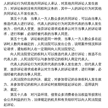
人的诉讼行为经其他共同诉讼人承认，对其他共同诉讼人发生效
力；对诉讼标的没有共同权利义务的，其中一人的诉讼行为对其他
共同诉讼人不发生效力。
第五十六条 当事人一方人数众多的共同诉讼，可以由当事人
推选代表人进行诉讼。代表人的诉讼行为对其所代表的当事人发生
效力，但代表人变更、放弃诉讼请求或者承认对方当事人的诉讼请
求，进行和解，必须经被代表的当事人同意。
第五十七条 诉讼标的是同一种类、当事人一方人数众多在起
诉时人数尚未确定的，人民法院可以发出公告，说明案件情况和诉
讼请求，通知权利人在一定期间向人民法院登记。
向人民法院登记的权利人可以推选代表人进行诉讼；推选不出
代表人的，人民法院可以与参加登记的权利人商定代表人。
代表人的诉讼行为对其所代表的当事人发生效力，但代表人变
更、放弃诉讼请求或者承认对方当事人的诉讼请求，进行和解，必
须经被代表的当事人同意。
人民法院作出的判决、裁定，对参加登记的全体权利人发生效
力。未参加登记的权利人在诉讼时效期间提起诉讼的，适用该判
决、裁定。
第五十八条 对污染环境、侵害众多消费者合法权益等损害社
会公共利益的行为，法律规定的机关和有关组织可以向人民法院提
起诉讼。