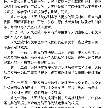
长。当事人逾期提供证据的，人民法院应当责令其说明理由；拒不
说明理由或者理由不成立的，人民法院根据不同情形可以不予采纳
该证据，或者采纳该证据但予以训诫、罚款。
第六十九条 人民法院收到当事人提交的证据材料，应当出具
收据，写明证据名称、页数、份数、原件或者复印件以及收到时间
等，并由经办人员签名或者盖章。
第七十条 人民法院有权向有关单位和个人调查取证，有关单
位和个人不得拒绝。
人民法院对有关单位和个人提出的证明文书，应当辨别真伪，
审查确定其效力。
第七十一条 证据应当在法庭上出示，并由当事人互相质证。
对涉及国家秘密、商业秘密和个人隐私的证据应当保密，需要在法
庭出示的，不得在公开开庭时出示。
第七十二条 经过法定程序公证证明的法律事实和文书，人民
法院应当作为认定事实的根据，但有相反证据足以推翻公证证明的
除外。
第七十三条 书证应当提交原件。物证应当提交原物。提交原
件或者原物确有困难的，可以提交复制品、照片、副本、节录本。
提交外文书证，必须附有中文译本。
第七十四条 人民法院对视听资料，应当辨别真伪，并结合本
案的其他证据，审查确定能否作为认定事实的根据。