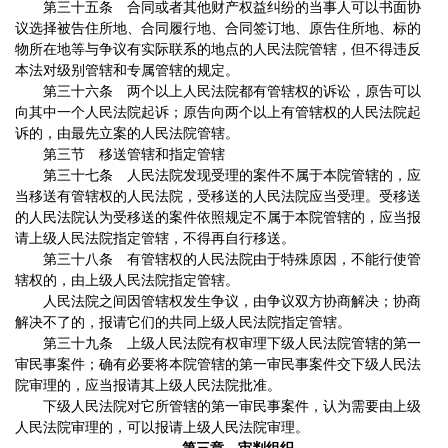
第三十五条 合同或者其他财产权益纠纷的当事人可以书面协
议选择被告住所地、合同履行地、合同签订地、原告住所地、标的
物所在地等与争议有实际联系的地点的人民法院管辖，但不得违反
本法对级别管辖和专属管辖的规定。
第三十六条 两个以上人民法院都有管辖权的诉讼，原告可以
向其中一个人民法院起诉；原告向两个以上有管辖权的人民法院起
诉的，由最先立案的人民法院管辖。
第三节 移送管辖和指定管辖
第三十七条 人民法院发现受理的案件不属于本院管辖的，应
当移送有管辖权的人民法院，受移送的人民法院应当受理。受移送
的人民法院认为受移送的案件依照规定不属于本院管辖的，应当报
请上级人民法院指定管辖，不得再自行移送。
第三十八条 有管辖权的人民法院由于特殊原因，不能行使管
辖权的，由上级人民法院指定管辖。
人民法院之间因管辖权发生争议，由争议双方协商解决；协商
解决不了的，报请它们的共同上级人民法院指定管辖。
第三十九条 上级人民法院有权审理下级人民法院管辖的第一
审民事案件；确有必要将本院管辖的第一审民事案件交下级人民法
院审理的，应当报请其上级人民法院批准。
下级人民法院对它所管辖的第一审民事案件，认为需要由上级
人民法院审理的，可以报请上级人民法院审理。