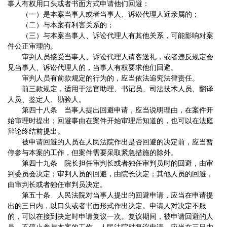
事人有权用口头或者书面方式申请他们回避：
（一）是本案当事人或者当事人、诉讼代理人近亲属的；
（二）与本案有利害关系的；
（三）与本案当事人、诉讼代理人有其他关系，可能影响对案
件公正审理的。
审判人员接受当事人、诉讼代理人请客送礼，或者违反规定会
见当事人、诉讼代理人的，当事人有权要求他们回避。
审判人员有前款规定的行为的，应当依法追究法律责任。
前三款规定，适用于法官助理、书记员、司法技术人员、翻译
人员、鉴定人、勘验人。
第四十八条 当事人提出回避申请，应当说明理由，在案件开
始审理时提出；回避事由在案件开始审理后知道的，也可以在法庭
辩论终结前提出。
被申请回避的人员在人民法院作出是否回避的决定前，应当暂
停参与本案的工作，但案件需要采取紧急措施的除外。
第四十九条 院长担任审判长或者独任审判员时的回避，由审
判委员会决定；审判人员的回避，由院长决定；其他人员的回避，
由审判长或者独任审判员决定。
第五十条 人民法院对当事人提出的回避申请，应当在申请提
出的三日内，以口头或者书面形式作出决定。申请人对决定不服
的，可以在接到决定时申请复议一次。复议期间，被申请回避的人