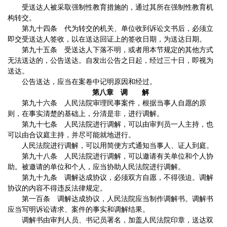
受送达人被采取强制性教育措施的，通过其所在强制性教育机
构转交。
第九十四条 代为转交的机关、单位收到诉讼文书后，必须立
即交受送达人签收，以在送达回证上的签收日期，为送达日期。
第九十五条 受送达人下落不明，或者用本节规定的其他方式
无法送达的，公告送达。自发出公告之日起，经过三十日，即视为
送达。
公告送达，应当在案卷中记明原因和经过。
第八章 调 解
第九十六条 人民法院审理民事案件，根据当事人自愿的原
则，在事实清楚的基础上，分清是非，进行调解。
第九十七条 人民法院进行调解，可以由审判员一人主持，也
可以由合议庭主持，并尽可能就地进行。
人民法院进行调解，可以用简便方式通知当事人、证人到庭。
第九十八条 人民法院进行调解，可以邀请有关单位和个人协
助。被邀请的单位和个人，应当协助人民法院进行调解。
第九十九条 调解达成协议，必须双方自愿，不得强迫。调解
协议的内容不得违反法律规定。
第一百条 调解达成协议，人民法院应当制作调解书。调解书
应当写明诉讼请求、案件的事实和调解结果。
调解书由审判人员、书记员署名，加盖人民法院印章，送达双