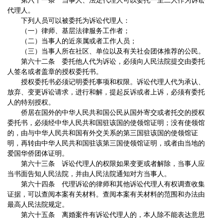
第六十一条 当事人、法定代理人可以委托一至二人作为诉讼
代理人。
下列人员可以被委托为诉讼代理人：
（一）律师、基层法律服务工作者；
（二）当事人的近亲属或者工作人员；
（三）当事人所在社区、单位以及有关社会团体推荐的公民。
第六十二条 委托他人代为诉讼，必须向人民法院提交由委托
人签名或者盖章的授权委托书。
授权委托书必须记明委托事项和权限。诉讼代理人代为承认、
放弃、变更诉讼请求，进行和解，提起反诉或者上诉，必须有委托
人的特别授权。
侨居在国外的中华人民共和国公民从国外寄交或者托交的授权
委托书，必须经中华人民共和国驻该国的使领馆证明；没有使领馆
的，由与中华人民共和国有外交关系的第三国驻该国的使领馆证
明，再转由中华人民共和国驻该第三国使领馆证明，或者由当地的
爱国华侨团体证明。
第六十三条 诉讼代理人的权限如果变更或者解除，当事人应
当书面告知人民法院，并由人民法院通知对方当事人。
第六十四条 代理诉讼的律师和其他诉讼代理人有权调查收集
证据，可以查阅本案有关材料。查阅本案有关材料的范围和办法由
最高人民法院规定。
第六十五条 离婚案件有诉讼代理人的，本人除不能表达意思