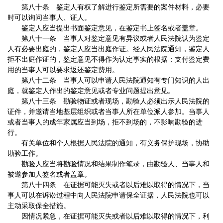
第八十条 鉴定人有权了解进行鉴定所需要的案件材料，必要
时可以询问当事人、证人。
鉴定人应当提出书面鉴定意见，在鉴定书上签名或者盖章。
第八十一条 当事人对鉴定意见有异议或者人民法院认为鉴定
人有必要出庭的，鉴定人应当出庭作证。经人民法院通知，鉴定人
拒不出庭作证的，鉴定意见不得作为认定事实的根据；支付鉴定费
用的当事人可以要求返还鉴定费用。
第八十二条 当事人可以申请人民法院通知有专门知识的人出
庭，就鉴定人作出的鉴定意见或者专业问题提出意见。
第八十三条 勘验物证或者现场，勘验人必须出示人民法院的
证件，并邀请当地基层组织或者当事人所在单位派人参加。当事人
或者当事人的成年家属应当到场，拒不到场的，不影响勘验的进
行。
有关单位和个人根据人民法院的通知，有义务保护现场，协助
勘验工作。
勘验人应当将勘验情况和结果制作笔录，由勘验人、当事人和
被邀参加人签名或者盖章。
第八十四条 在证据可能灭失或者以后难以取得的情况下，当
事人可以在诉讼过程中向人民法院申请保全证据，人民法院也可以
主动采取保全措施。
因情况紧急，在证据可能灭失或者以后难以取得的情况下，利