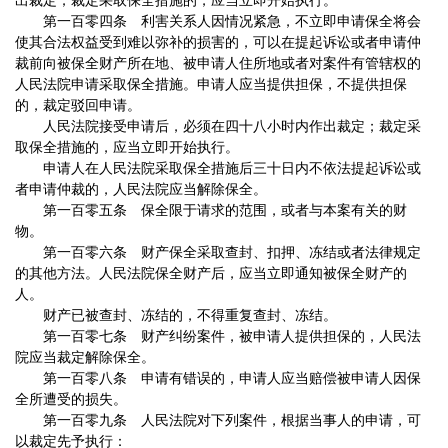
出裁定；裁定采取保全措施的，应当立即开始执行。
第一百零四条 利害关系人因情况紧急，不立即申请保全将会
使其合法权益受到难以弥补的损害的，可以在提起诉讼或者申请仲
裁前向被保全财产所在地、被申请人住所地或者对案件有管辖权的
人民法院申请采取保全措施。申请人应当提供担保，不提供担保
的，裁定驳回申请。
人民法院接受申请后，必须在四十八小时内作出裁定；裁定采
取保全措施的，应当立即开始执行。
申请人在人民法院采取保全措施后三十日内不依法提起诉讼或
者申请仲裁的，人民法院应当解除保全。
第一百零五条 保全限于请求的范围，或者与本案有关的财
物。
第一百零六条 财产保全采取查封、扣押、冻结或者法律规定
的其他方法。人民法院保全财产后，应当立即通知被保全财产的
人。
财产已被查封、冻结的，不得重复查封、冻结。
第一百零七条 财产纠纷案件，被申请人提供担保的，人民法
院应当裁定解除保全。
第一百零八条 申请有错误的，申请人应当赔偿被申请人因保
全所遭受的损失。
第一百零九条 人民法院对下列案件，根据当事人的申请，可
以裁定先予执行：