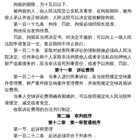
拘留的期限，为十五日以下。
被拘留的人，由人民法院交公安机关看管。在拘留期间，被拘
留人承认并改正错误的，人民法院可以决定提前解除拘留。
第一百一十九条 拘传、罚款、拘留必须经院长批准。
拘传应当发拘传票。
罚款、拘留应当用决定书。对决定不服的，可以向上一级人民
法院申请复议一次。复议期间不停止执行。
第一百二十条 采取对妨害民事诉讼的强制措施必须由人民法
院决定。任何单位和个人采取非法拘禁他人或者非法私自扣押他人
财产追索债务的，应当依法追究刑事责任，或者予以拘留、罚款。
第十一章 诉讼费用
第一百二十一条 当事人进行民事诉讼，应当按照规定交纳案
件受理费。财产案件除交纳案件受理费外，并按照规定交纳其他诉
讼费用。
当事人交纳诉讼费用确有困难的，可以按照规定向人民法院申
请缓交、减交或者免交。
收取诉讼费用的办法另行制定。
第二编 审判程序
第十二章 第一审普通程序
第一节 起诉和受理
第一百二十二条 起诉必须符合下列条件：