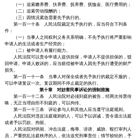
（一）追索赡养费、扶养费、抚养费、抚恤金、医疗费用的；
（二）追索劳动报酬的；
（三）因情况紧急需要先予执行的。
第一百一十条 人民法院裁定先予执行的，应当符合下列条
件：
（一）当事人之间权利义务关系明确，不先予执行将严重影响
申请人的生活或者生产经营的；
（二）被申请人有履行能力。
人民法院可以责令申请人提供担保，申请人不提供担保的，驳
回申请。申请人败诉的，应当赔偿被申请人因先予执行遭受的财产
损失。
第一百一十一条 当事人对保全或者先予执行的裁定不服的，
可以申请复议一次。复议期间不停止裁定的执行。
第十章 对妨害民事诉讼的强制措施
第一百一十二条 人民法院对必须到庭的被告，经两次传票传
唤，无正当理由拒不到庭的，可以拘传。
第一百一十三条 诉讼参与人和其他人应当遵守法庭规则。
人民法院对违反法庭规则的人，可以予以训诫，责令退出法庭
或者予以罚款、拘留。
人民法院对哄闹、冲击法庭，侮辱、诽谤、威胁、殴打审判人
员，严重扰乱法庭秩序的人，依法追究刑事责任；情节较轻的，予