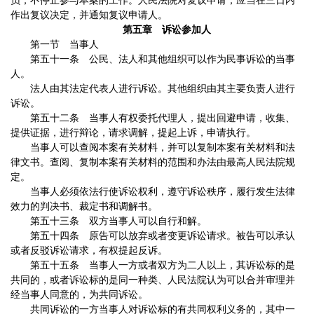
员，不停止参与本案的工作。人民法院对复议申请，应当在三日内
作出复议决定，并通知复议申请人。
第五章 诉讼参加人
第一节 当事人
第五十一条 公民、法人和其他组织可以作为民事诉讼的当事
人。
法人由其法定代表人进行诉讼。其他组织由其主要负责人进行
诉讼。
第五十二条 当事人有权委托代理人，提出回避申请，收集、
提供证据，进行辩论，请求调解，提起上诉，申请执行。
当事人可以查阅本案有关材料，并可以复制本案有关材料和法
律文书。查阅、复制本案有关材料的范围和办法由最高人民法院规
定。
当事人必须依法行使诉讼权利，遵守诉讼秩序，履行发生法律
效力的判决书、裁定书和调解书。
第五十三条 双方当事人可以自行和解。
第五十四条 原告可以放弃或者变更诉讼请求。被告可以承认
或者反驳诉讼请求，有权提起反诉。
第五十五条 当事人一方或者双方为二人以上，其诉讼标的是
共同的，或者诉讼标的是同一种类、人民法院认为可以合并审理并
经当事人同意的，为共同诉讼。
共同诉讼的一方当事人对诉讼标的有共同权利义务的，其中一