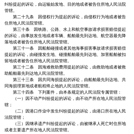
纠纷提起的诉讼，由运输始发地、目的地或者被告住所地人民法院
管辖。
第二十九条 因侵权行为提起的诉讼，由侵权行为地或者被告
住所地人民法院管辖。
第三十条 因铁路、公路、水上和航空事故请求损害赔偿提起
的诉讼，由事故发生地或者车辆、船舶最先到达地、航空器最先降
落地或者被告住所地人民法院管辖。
第三十一条 因船舶碰撞或者其他海事损害事故请求损害赔偿
提起的诉讼，由碰撞发生地、碰撞船舶最先到达地、加害船舶被扣
留地或者被告住所地人民法院管辖。
第三十二条 因海难救助费用提起的诉讼，由救助地或者被救
助船舶最先到达地人民法院管辖。
第三十三条 因共同海损提起的诉讼，由船舶最先到达地、共
同海损理算地或者航程终止地的人民法院管辖。
第三十四条 下列案件，由本条规定的人民法院专属管辖：
（一）因不动产纠纷提起的诉讼，由不动产所在地人民法院管
辖；
（二）因港口作业中发生纠纷提起的诉讼，由港口所在地人民
法院管辖；
（三）因继承遗产纠纷提起的诉讼，由被继承人死亡时住所地
或者主要遗产所在地人民法院管辖。