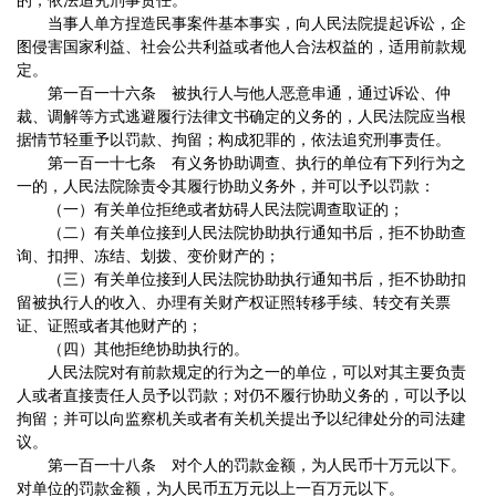
的，依法追究刑事责任。
当事人单方捏造民事案件基本事实，向人民法院提起诉讼，企
图侵害国家利益、社会公共利益或者他人合法权益的，适用前款规
定。
第一百一十六条 被执行人与他人恶意串通，通过诉讼、仲
裁、调解等方式逃避履行法律文书确定的义务的，人民法院应当根
据情节轻重予以罚款、拘留；构成犯罪的，依法追究刑事责任。
第一百一十七条 有义务协助调查、执行的单位有下列行为之
一的，人民法院除责令其履行协助义务外，并可以予以罚款：
（一）有关单位拒绝或者妨碍人民法院调查取证的；
（二）有关单位接到人民法院协助执行通知书后，拒不协助查
询、扣押、冻结、划拨、变价财产的；
（三）有关单位接到人民法院协助执行通知书后，拒不协助扣
留被执行人的收入、办理有关财产权证照转移手续、转交有关票
证、证照或者其他财产的；
（四）其他拒绝协助执行的。
人民法院对有前款规定的行为之一的单位，可以对其主要负责
人或者直接责任人员予以罚款；对仍不履行协助义务的，可以予以
拘留；并可以向监察机关或者有关机关提出予以纪律处分的司法建
议。
第一百一十八条 对个人的罚款金额，为人民币十万元以下。
对单位的罚款金额，为人民币五万元以上一百万元以下。