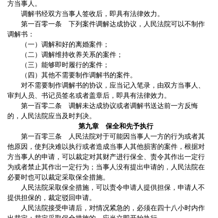
方当事人。
调解书经双方当事人签收后，即具有法律效力。
第一百零一条 下列案件调解达成协议，人民法院可以不制作
调解书：
（一）调解和好的离婚案件；
（二）调解维持收养关系的案件；
（三）能够即时履行的案件；
（四）其他不需要制作调解书的案件。
对不需要制作调解书的协议，应当记入笔录，由双方当事人、
审判人员、书记员签名或者盖章后，即具有法律效力。
第一百零二条 调解未达成协议或者调解书送达前一方反悔
的，人民法院应当及时判决。
第九章 保全和先予执行
第一百零三条 人民法院对于可能因当事人一方的行为或者其
他原因，使判决难以执行或者造成当事人其他损害的案件，根据对
方当事人的申请，可以裁定对其财产进行保全、责令其作出一定行
为或者禁止其作出一定行为；当事人没有提出申请的，人民法院在
必要时也可以裁定采取保全措施。
人民法院采取保全措施，可以责令申请人提供担保，申请人不
提供担保的，裁定驳回申请。
人民法院接受申请后，对情况紧急的，必须在四十八小时内作