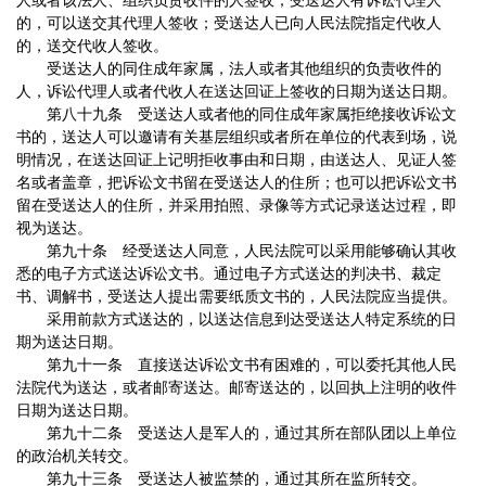
人或者该法人、组织负责收件的人签收；受送达人有诉讼代理人
的，可以送交其代理人签收；受送达人已向人民法院指定代收人
的，送交代收人签收。
受送达人的同住成年家属，法人或者其他组织的负责收件的
人，诉讼代理人或者代收人在送达回证上签收的日期为送达日期。
第八十九条 受送达人或者他的同住成年家属拒绝接收诉讼文
书的，送达人可以邀请有关基层组织或者所在单位的代表到场，说
明情况，在送达回证上记明拒收事由和日期，由送达人、见证人签
名或者盖章，把诉讼文书留在受送达人的住所；也可以把诉讼文书
留在受送达人的住所，并采用拍照、录像等方式记录送达过程，即
视为送达。
第九十条 经受送达人同意，人民法院可以采用能够确认其收
悉的电子方式送达诉讼文书。通过电子方式送达的判决书、裁定
书、调解书，受送达人提出需要纸质文书的，人民法院应当提供。
采用前款方式送达的，以送达信息到达受送达人特定系统的日
期为送达日期。
第九十一条 直接送达诉讼文书有困难的，可以委托其他人民
法院代为送达，或者邮寄送达。邮寄送达的，以回执上注明的收件
日期为送达日期。
第九十二条 受送达人是军人的，通过其所在部队团以上单位
的政治机关转交。
第九十三条 受送达人被监禁的，通过其所在监所转交。