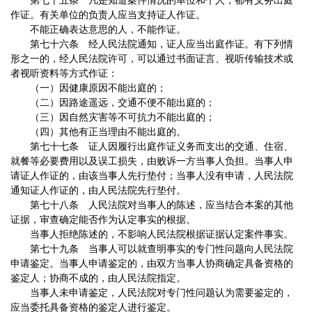
第七十五条 凡是知道案件情况的单位和个人，都有义务出庭
作证。有关单位的负责人应当支持证人作证。
不能正确表达意思的人，不能作证。
第七十六条 经人民法院通知，证人应当出庭作证。有下列情
形之一的，经人民法院许可，可以通过书面证言、视听传输技术或
者视听资料等方式作证：
（一）因健康原因不能出庭的；
（二）因路途遥远，交通不便不能出庭的；
（三）因自然灾害等不可抗力不能出庭的；
（四）其他有正当理由不能出庭的。
第七十七条 证人因履行出庭作证义务而支出的交通、住宿、
就餐等必要费用以及误工损失，由败诉一方当事人负担。当事人申
请证人作证的，由该当事人先行垫付；当事人没有申请，人民法院
通知证人作证的，由人民法院先行垫付。
第七十八条 人民法院对当事人的陈述，应当结合本案的其他
证据，审查确定能否作为认定事实的根据。
当事人拒绝陈述的，不影响人民法院根据证据认定案件事实。
第七十九条 当事人可以就查明事实的专门性问题向人民法院
申请鉴定。当事人申请鉴定的，由双方当事人协商确定具备资格的
鉴定人；协商不成的，由人民法院指定。
当事人未申请鉴定，人民法院对专门性问题认为需要鉴定的，
应当委托具备资格的鉴定人进行鉴定。