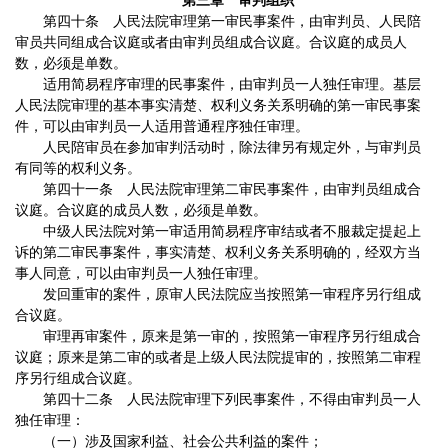
第三章 审判组织
第四十条 人民法院审理第一审民事案件，由审判员、人民陪
审员共同组成合议庭或者由审判员组成合议庭。合议庭的成员人
数，必须是单数。
适用简易程序审理的民事案件，由审判员一人独任审理。基层
人民法院审理的基本事实清楚、权利义务关系明确的第一审民事案
件，可以由审判员一人适用普通程序独任审理。
人民陪审员在参加审判活动时，除法律另有规定外，与审判员
有同等的权利义务。
第四十一条 人民法院审理第二审民事案件，由审判员组成合
议庭。合议庭的成员人数，必须是单数。
中级人民法院对第一审适用简易程序审结或者不服裁定提起上
诉的第二审民事案件，事实清楚、权利义务关系明确的，经双方当
事人同意，可以由审判员一人独任审理。
发回重审的案件，原审人民法院应当按照第一审程序另行组成
合议庭。
审理再审案件，原来是第一审的，按照第一审程序另行组成合
议庭；原来是第二审的或者是上级人民法院提审的，按照第二审程
序另行组成合议庭。
第四十二条 人民法院审理下列民事案件，不得由审判员一人
独任审理：
（一）涉及国家利益、社会公共利益的案件；