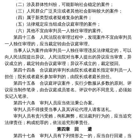
（二）涉及群体性纠纷，可能影响社会稳定的案件；
（三）人民群众广泛关注或者其他社会影响较大的案件；
（四）属于新类型或者疑难复杂的案件；
（五）法律规定应当组成合议庭审理的案件；
（六）其他不宜由审判员一人独任审理的案件。
第四十三条 人民法院在审理过程中，发现案件不宜由审判员
一人独任审理的，应当裁定转由合议庭审理。
当事人认为案件由审判员一人独任审理违反法律规定的，可以
向人民法院提出异议。人民法院对当事人提出的异议应当审查，异
议成立的，裁定转由合议庭审理；异议不成立的，裁定驳回。
第四十四条 合议庭的审判长由院长或者庭长指定审判员一人
担任；院长或者庭长参加审判的，由院长或者庭长担任。
第四十五条 合议庭评议案件，实行少数服从多数的原则。评
议应当制作笔录，由合议庭成员签名。评议中的不同意见，必须如
实记入笔录。
第四十六条 审判人员应当依法秉公办案。
审判人员不得接受当事人及其诉讼代理人请客送礼。
审判人员有贪污受贿，徇私舞弊，枉法裁判行为的，应当追究
法律责任；构成犯罪的，依法追究刑事责任。
第四章 回 避
第四十七条 审判人员有下列情形之一的，应当自行回避，当