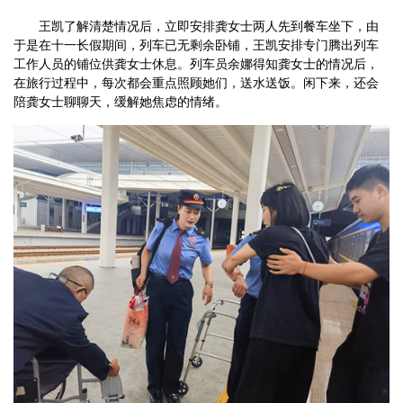
王凯了解清楚情况后，立即安排龚女士两人先到餐车坐下，由
于是在十一长假期间，列车已无剩余卧铺，王凯安排专门腾出列车
工作人员的铺位供龚女士休息。列车员余娜得知龚女士的情况后，
在旅行过程中，每次都会重点照顾她们，送水送饭。闲下来，还会
陪龚女士聊聊天，缓解她焦虑的情绪。