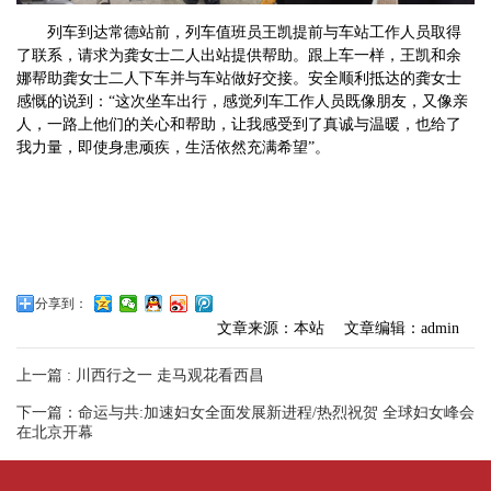
列车到达常德站前，列车值班员王凯提前与车站工作人员取得
了联系，请求为龚女士二人出站提供帮助。跟上车一样，王凯和余
娜帮助龚女士二人下车并与车站做好交接。安全顺利抵达的龚女士
感慨的说到：“这次坐车出行，感觉列车工作人员既像朋友，又像亲
人，一路上他们的关心和帮助，让我感受到了真诚与温暖，也给了
我力量，即使身患顽疾，生活依然充满希望”。
分享到：
文章来源：本站
文章编辑：admin
上一篇 : 川西行之一 走马观花看西昌
下一篇：命运与共:加速妇女全面发展新进程/热烈祝贺 全球妇女峰会
在北京开幕