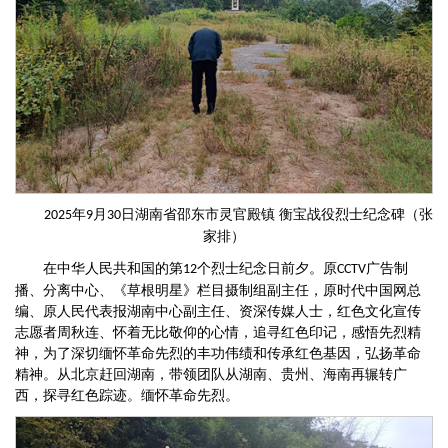
年
月
日
湖南省邵东市灵官殿镇
衡宝战役
烈士纪念碑
（
张
2025
9
30
家排
）
在
中华人民共和国的
第
个烈士纪念日前夕。原
广告制
12
CCTV
播、分离中心、《草根明星》栏目摄制组副主任，原时代中国网总
编、原人民代表报湖南中心副主任、资深传媒人士，红色文化宣传
志愿者周秋连、怀着无比敬仰的心情，追寻红色印记，感悟先烈精
神，为了深切缅怀革命先烈的丰功伟绩和传承红色基因，弘扬革命
精神。从北京赶回湖南，带领团队
从湖南、贵州、海南再
辗转广
西，探寻红色踪迹。
缅怀革命先烈。