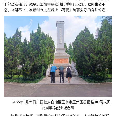
干部当在铭记、致敬、追随中接过他们手中的火炬，做到生命不
息、奋进不止，在新时代的征程上书写更加绚丽多彩的奋斗答卷。
年
月
日
广西壮族自治区玉林市玉州区公园路
号人民
2025
9
21
182
公园革命烈士纪念碑
回望历史长河，无数革命先烈为了民族独立、人民解放和国家