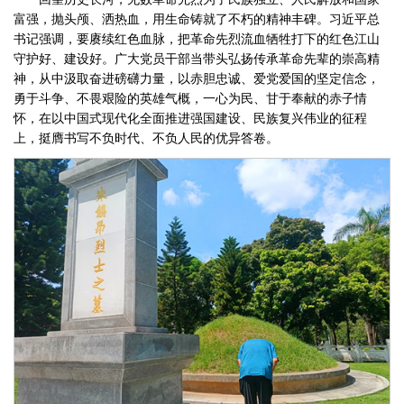
富强，抛头颅、洒热血，用生命铸就了不朽的精神丰碑。习近平总
书记强调，要赓续红色血脉，把革命先烈流血牺牲打下的红色江山
守护好、建设好。广大党员干部当带头弘扬传承革命先辈的崇高精
神，从中汲取奋进磅礴力量，以赤胆忠诚、爱党爱国的坚定信念，
勇于斗争、不畏艰险的英雄气概，一心为民、甘于奉献的赤子情
怀，在以中国式现代化全面推进强国建设、民族复兴伟业的征程
上，挺膺书写不负时代、不负人民的优异答卷。