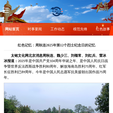
网站首页
时事要闻
工作动态
模范先锋
红色故事
红色记忆：周秋连2025年第12个烈士纪念日的记忆
太铭文化网
北京消息周秋连、魏少三、刘颂常、刘红兵、雷
冰
冰报道：
年是中国共产党
周年华诞之年、是中国人民抗日战
2025
104
争暨世界反法西斯战争胜利
周年。解放海南岛胜利
周年。红军
80
75
长征胜利已‌
周年‌。今年是中国人民志愿军抗美援朝出国作战
周
89
75
年
。