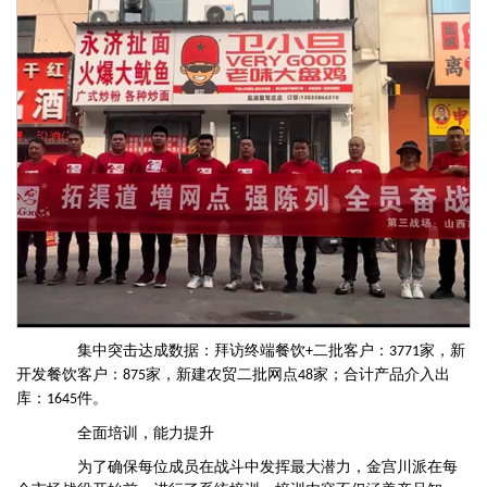
集中突击达成数据：拜访终端餐饮
二批客户：
家，新
+
3771
开发餐饮客户：
家，新建农贸二批网点
家；合计产品介入出
875
48
库：
件。
1645
全面培训，能力提升
为了确保每位成员在战斗中发挥最大潜力，金宫川派在每