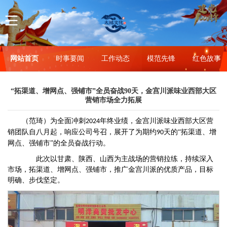
网站首页
时事要闻
工作动态
模范先锋
红色故事
“拓渠道、增网点、强铺市”全员奋战90天，金宫川派味业西部大区
营销市场全力拓展
（范琦）为全面冲刺
年终业绩，金宫川派味业西部大区营
2024
销团队自八月起，响应公司号召，展开了为期约
天的“拓渠道、增
90
网点、强铺市”的全员奋战行动。
此次以甘肃、陕西、山西为主战场的营销拉练，持续深入
市场，拓渠道、增网点、强铺市，推广金宫川派的优质产品，目标
明确、步伐坚定。