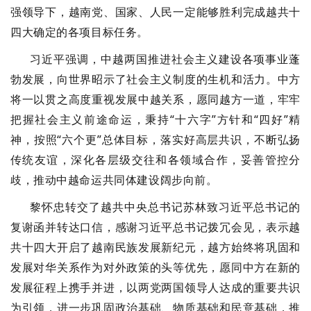
强领导下，越南党、国家、人民一定能够胜利完成越共十
四大确定的各项目标任务。
习近平强调，中越两国推进社会主义建设各项事业蓬
勃发展，向世界昭示了社会主义制度的生机和活力。中方
将一以贯之高度重视发展中越关系，愿同越方一道，牢牢
把握社会主义前途命运，秉持“十六字”方针和“四好”精
神，按照“六个更”总体目标，落实好高层共识，不断弘扬
传统友谊，深化各层级交往和各领域合作，妥善管控分
歧，推动中越命运共同体建设阔步向前。
黎怀忠转交了越共中央总书记苏林致习近平总书记的
复谢函并转达口信，感谢习近平总书记拨冗会见，表示越
共十四大开启了越南民族发展新纪元，越方始终将巩固和
发展对华关系作为对外政策的头等优先，愿同中方在新的
发展征程上携手并进，以两党两国领导人达成的重要共识
为引领，进一步巩固政治基础、物质基础和民意基础，推