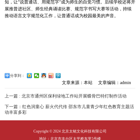
知，让
说普通话、用规范字
成为师生的自觉习惯。后续学校还将开
“
”
展
推普进社区、师生经典诵读
比赛、规范字书写大赛等活动，持续
推动语言文字规范化工作，让普通话成为校园最美的声音。
分享到：
文章来源：本站
文章编辑：admin
上一篇 : 北京市通州区保利绿地工作站开展蝶骨巴特灯制作活动
下一篇：红色润童心 薪火代代传 邵东市儿童青少年红色教育主题活
动丰富多彩
Copyright © 2024 北京太铭文化科技有限公司
地址：北京市丰台区太平桥东里5号楼