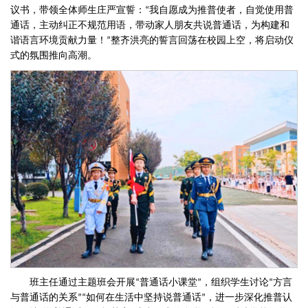
议书，带领全体师生庄严宣誓：
我自愿成为推普使者，自觉使用普
“
通话，主动纠正不规范用语，带动家人朋友共说普通话，为构建和
谐语言环境贡献力量！
整齐洪亮的誓言回荡在校园上空，将启动仪
”
式的氛围推向高潮。
班主任通过主题班会开展
普通话小课堂
，组织学生讨论
方言
“
”
“
与普通话的关系
如何在生活中坚持说普通话
，进一步深化推普认
”“
”