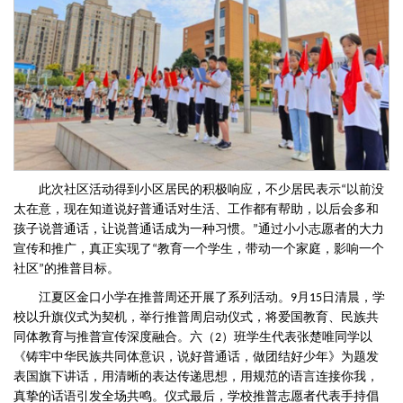
此次社区活动得到小区居民的积极响应，不少居民表示
以前没
“
太在意，现在知道说好普通话对生活、工作都有帮助，以后会多和
孩子说普通话
，
让说普通话成为一种习惯。
通过小小志愿者的大力
”
宣传和推广，
真正实现了
教育一个学生，带动一个家庭，影响一个
“
社区
的推普目标。
”
江夏区金口小学在推普周还开展了
系列活动。
月
日清晨，
学
9
1
5
校以升旗仪式为契机，举行推普周启动仪式，将爱国教育
、
民族共
同体教育
与推普宣传深度融合。
六（
）班
学生代表
张楚唯同学
以
2
《
铸牢中华民族共同体意识，
说好普通话
，
做团结好少年
》为题发
表国旗下讲话，用清晰的表达传递思想，用规范的语言连接你我，
真挚的话语引发全场共鸣。仪式最后，学校推普志愿者代表手持倡