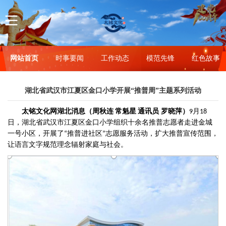
网站首页
时事要闻
工作动态
模范先锋
红色故事
湖北省武汉市江夏区金口小学开展“推普周”主题系列活动
太铭文化网湖北消息（周秋连
常魁星
通讯员 罗晓萍
）
月
9
18
日，湖北省
武汉市江夏区金口小学
组织
十余名
推普志愿者走进金城
一号小区，开展
了
推普进社区
志愿服务活动，扩大推普宣传范围，
“
”
让语言文字规范理念辐射家庭与社会。